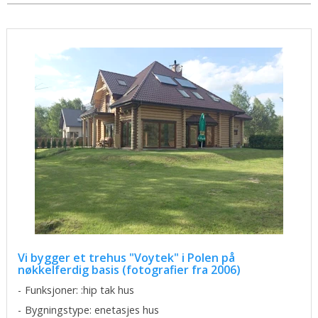
Vi bygger et trehus "Voytek" i Polen på
nøkkelferdig basis (fotografier fra 2006)
Funksjoner: :hip tak hus
Bygningstype: enetasjes hus