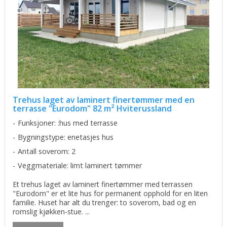
Trehus laget av laminert finertømmer med en
terrasse "Eurodom" 82 m² Hviterussland
Funksjoner: :hus med terrasse
Bygningstype: enetasjes hus
Antall soverom: 2
Veggmateriale: limt laminert tømmer
Et trehus laget av laminert finertømmer med terrassen
"Eurodom" er et lite hus for permanent opphold for en liten
familie. Huset har alt du trenger: to soverom, bad og en
romslig kjøkken-stue. ...