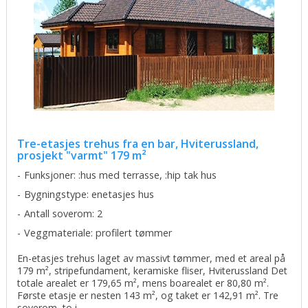
Tre-etasjes trehus fra en bar, Hviterussland,
prosjekt "varmt" 179 m²
Funksjoner: :hus med terrasse, :hip tak hus
Bygningstype: enetasjes hus
Antall soverom: 2
Veggmateriale: profilert tømmer
En-etasjes trehus laget av massivt tømmer, med et areal på
179 m², stripefundament, keramiske fliser, Hviterussland Det
totale arealet er 179,65 m², mens boarealet er 80,80 m².
Første etasje er nesten 143 m², og taket er 142,91 m². Tre
soverom, to i ...