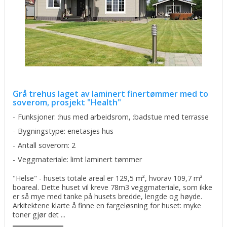
Grå trehus laget av laminert finertømmer med to
soverom, prosjekt "Health"
Funksjoner: :hus med arbeidsrom, :badstue med terrasse
Bygningstype: enetasjes hus
Antall soverom: 2
Veggmateriale: limt laminert tømmer
"Helse" - husets totale areal er 129,5 m², hvorav 109,7 m²
boareal. Dette huset vil kreve 78m3 veggmateriale, som ikke
er så mye med tanke på husets bredde, lengde og høyde.
Arkitektene klarte å finne en fargeløsning for huset: myke
toner gjør det ...