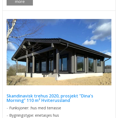
more
Skandinavisk trehus 2020, prosjekt "Dina's
Morning" 110 m² Hviterussland
Funksjoner: :hus med terrasse
Bygningstype: enetasjes hus